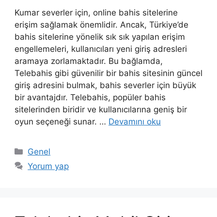
Kumar severler için, online bahis sitelerine
erişim sağlamak önemlidir. Ancak, Türkiye’de
bahis sitelerine yönelik sık sık yapılan erişim
engellemeleri, kullanıcıları yeni giriş adresleri
aramaya zorlamaktadır. Bu bağlamda,
Telebahis gibi güvenilir bir bahis sitesinin güncel
giriş adresini bulmak, bahis severler için büyük
bir avantajdır. Telebahis, popüler bahis
sitelerinden biridir ve kullanıcılarına geniş bir
oyun seçeneği sunar. …
Devamını oku
Kategoriler
Genel
Yorum yap