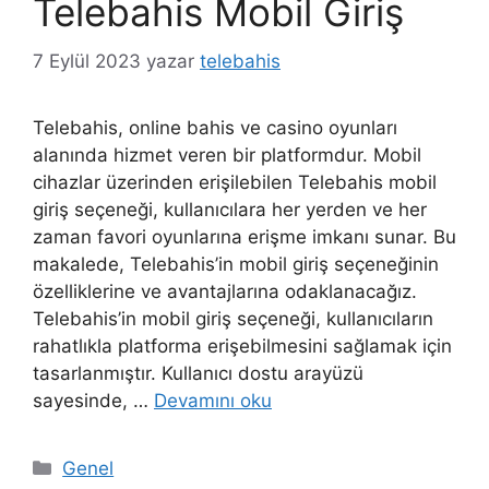
Telebahis Mobil Giriş
7 Eylül 2023
yazar
telebahis
Telebahis, online bahis ve casino oyunları
alanında hizmet veren bir platformdur. Mobil
cihazlar üzerinden erişilebilen Telebahis mobil
giriş seçeneği, kullanıcılara her yerden ve her
zaman favori oyunlarına erişme imkanı sunar. Bu
makalede, Telebahis’in mobil giriş seçeneğinin
özelliklerine ve avantajlarına odaklanacağız.
Telebahis’in mobil giriş seçeneği, kullanıcıların
rahatlıkla platforma erişebilmesini sağlamak için
tasarlanmıştır. Kullanıcı dostu arayüzü
sayesinde, …
Devamını oku
Kategoriler
Genel