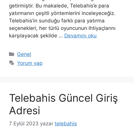
getirmiştir. Bu makalede, Telebahis’e para
yatırmanın çeşitli yöntemlerini inceleyeceğiz.
Telebahis’in sunduğu farklı para yatırma
seçenekleri, her türlü oyuncunun ihtiyaçlarını
karşılayacak şekilde …
Devamını oku
Kategoriler
Genel
Yorum yap
Telebahis Güncel Giriş
Adresi
7 Eylül 2023
yazar
telebahis