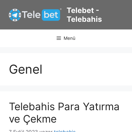
İçeriğe
Telebet -
atla
Telebahis
Menü
Genel
Telebahis Para Yatırma
ve Çekme
7 Eylül 2023
yazar
telebahis