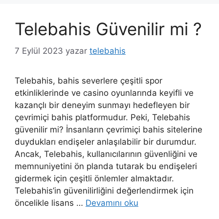
Telebahis Güvenilir mi ?
7 Eylül 2023
yazar
telebahis
Telebahis, bahis severlere çeşitli spor
etkinliklerinde ve casino oyunlarında keyifli ve
kazançlı bir deneyim sunmayı hedefleyen bir
çevrimiçi bahis platformudur. Peki, Telebahis
güvenilir mi? İnsanların çevrimiçi bahis sitelerine
duydukları endişeler anlaşılabilir bir durumdur.
Ancak, Telebahis, kullanıcılarının güvenliğini ve
memnuniyetini ön planda tutarak bu endişeleri
gidermek için çeşitli önlemler almaktadır.
Telebahis’in güvenilirliğini değerlendirmek için
öncelikle lisans …
Devamını oku