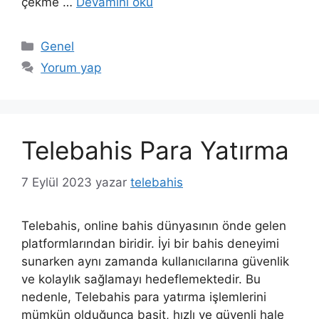
çekme …
Devamını oku
Kategoriler
Genel
Yorum yap
Telebahis Para Yatırma
7 Eylül 2023
yazar
telebahis
Telebahis, online bahis dünyasının önde gelen
platformlarından biridir. İyi bir bahis deneyimi
sunarken aynı zamanda kullanıcılarına güvenlik
ve kolaylık sağlamayı hedeflemektedir. Bu
nedenle, Telebahis para yatırma işlemlerini
mümkün olduğunca basit, hızlı ve güvenli hale